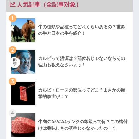
人気記事（全記事対象）
1
牛の種類や品種ってどれくらいあるの？世界
の牛と日本の牛を紹介！
2
カルビって語源は？部位名じゃないならその
理由も教えなさいよっ！
3
カルビ・ロースの部位ってどこ？まさかの衝
撃的事実が！？
4
牛肉のA5やA4ランクの等級って何？この格付
けは美味しさの基準じゃなかったの！？