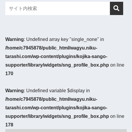
Warning
: Undefined array key "single_none" in
/home/c7945878/public_html/wagyu.niku-
tarashi.com/wp-content/plugins/kojika-sango-
supporter/library/widgets/sng_profile_box.php
on line
170
Warning
: Undefined variable $display in
/home/c7945878/public_html/wagyu.niku-
tarashi.com/wp-content/plugins/kojika-sango-
supporter/library/widgets/sng_profile_box.php
on line
178