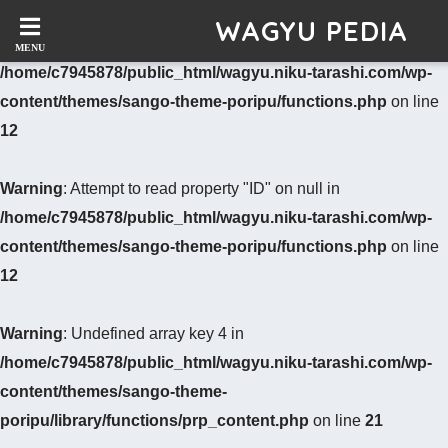
WAGYU PEDIA
Warning
: Undefined variable $post in
/home/c7945878/public_html/wagyu.niku-tarashi.com/wp-
content/themes/sango-theme-poripu/functions.php
on line
12
Warning
: Attempt to read property "ID" on null in
/home/c7945878/public_html/wagyu.niku-tarashi.com/wp-
content/themes/sango-theme-poripu/functions.php
on line
12
Warning
: Undefined array key 4 in
/home/c7945878/public_html/wagyu.niku-tarashi.com/wp-
content/themes/sango-theme-
poripu/library/functions/prp_content.php
on line
21