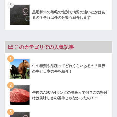
5
黒毛和牛の雄雌の性別で肉質の違いとかはあ
るの？それ以外の分類も紹介します
このカテゴリでの人気記事
1
牛の種類や品種ってどれくらいあるの？世界
の牛と日本の牛を紹介！
2
牛肉のA5やA4ランクの等級って何？この格付
けは美味しさの基準じゃなかったの！？
3