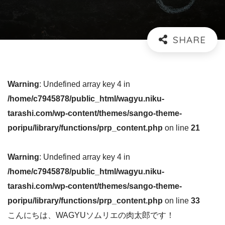
Warning
: Undefined array key 4 in
/home/c7945878/public_html/wagyu.niku-
tarashi.com/wp-content/themes/sango-theme-
poripu/library/functions/prp_content.php
on line
21
Warning
: Undefined array key 4 in
/home/c7945878/public_html/wagyu.niku-
tarashi.com/wp-content/themes/sango-theme-
poripu/library/functions/prp_content.php
on line
33
こんにちは、WAGYUソムリエの肉太郎です！